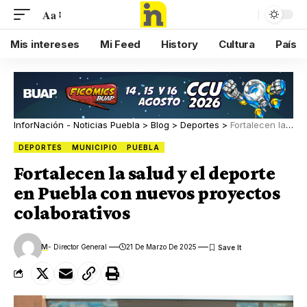
Aa
Mis intereses
Mi Feed
History
Cultura
País
InforNación - Noticias Puebla
>
Blog
>
Deportes
>
Fortalecen la salud y el deporte en Puebla con nuevos proyectos colaborativos
DEPORTES
MUNICIPIO
PUEBLA
Fortalecen la salud y el deporte
en Puebla con nuevos proyectos
colaborativos
M
- Director General
21 De Marzo De 2025