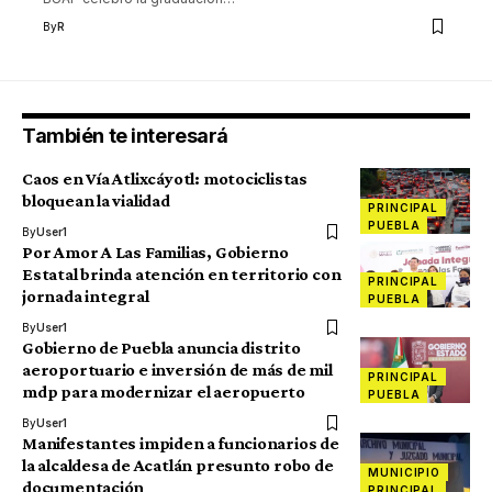
By
R
También te interesará
Caos en Vía Atlixcáyotl: motociclistas
bloquean la vialidad
PRINCIPAL
PUEBLA
By
User1
Por Amor A Las Familias, Gobierno
Estatal brinda atención en territorio con
PRINCIPAL
jornada integral
PUEBLA
By
User1
Gobierno de Puebla anuncia distrito
aeroportuario e inversión de más de mil
PRINCIPAL
mdp para modernizar el aeropuerto
PUEBLA
By
User1
Manifestantes impiden a funcionarios de
la alcaldesa de Acatlán presunto robo de
MUNICIPIO
documentación
PRINCIPAL