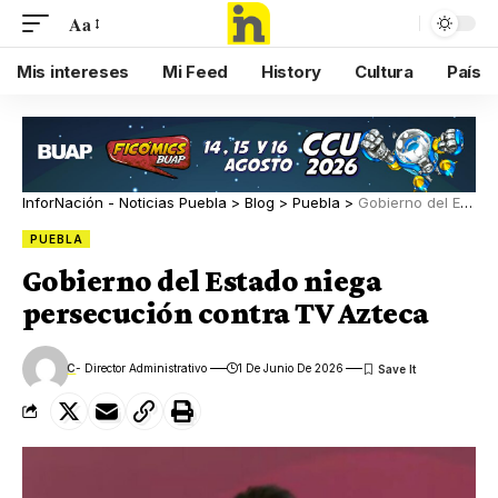
Aa
Mis intereses
Mi Feed
History
Cultura
País
InforNación - Noticias Puebla
>
Blog
>
Puebla
>
Gobierno del Estado niega persecución contra TV Azteca
PUEBLA
Gobierno del Estado niega
persecución contra TV Azteca
C
- Director Administrativo
1 De Junio De 2026