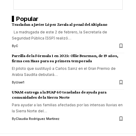
Popular
Trasladan a Javier López Zavala al penal del Altiplano
La madrugada de este 2 de febrero, la Secretaría de
Seguridad Pública (SSP) realizó
…
By
C
Parrilla de la Fórmula 1 en 2025: Ollie Bearman, de 19 años,
firma con Haas para su primera temporada
El piloto que sustituyó a Carlos Sainz en el Gran Premio de
Arabia Saudita debutará
…
By
User1
UNAM entrega a la BUAP 60 toneladas de ayuda para
comunidades de la Sierra Norte
Para ayudar a las familias afectadas por las intensas lluvias en
la Sierra Norte del
…
By
Claudia Rodríguez Martínez