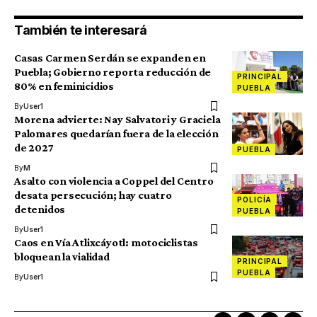
También te interesará
Casas Carmen Serdán se expanden en
Puebla; Gobierno reporta reducción de
PRINCIPAL
80% en feminicidios
PUEBLA
By
User1
Morena advierte: Nay Salvatori y Graciela
Palomares quedarían fuera de la elección
de 2027
PUEBLA
By
M
Asalto con violencia a Coppel del Centro
desata persecución; hay cuatro
POLICÍA
detenidos
PUEBLA
By
User1
Caos en Vía Atlixcáyotl: motociclistas
bloquean la vialidad
PRINCIPAL
PUEBLA
By
User1