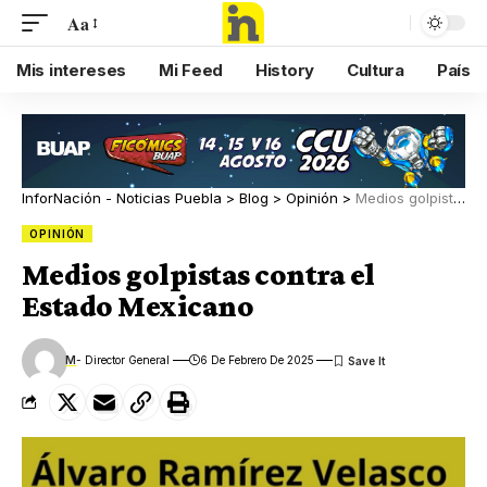
Aa
Mis intereses
Mi Feed
History
Cultura
País
InforNación - Noticias Puebla
>
Blog
>
Opinión
>
Medios golpistas contra el Estado Mexicano
OPINIÓN
Medios golpistas contra el
Estado Mexicano
M
- Director General
6 De Febrero De 2025