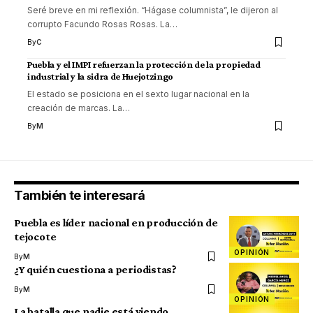
Seré breve en mi reflexión. “Hágase columnista”, le dijeron al
corrupto Facundo Rosas Rosas. La
…
By
C
Puebla y el IMPI refuerzan la protección de la propiedad
industrial y la sidra de Huejotzingo
El estado se posiciona en el sexto lugar nacional en la
creación de marcas. La
…
By
M
También te interesará
Puebla es líder nacional en producción de
tejocote
OPINIÓN
By
M
¿Y quién cuestiona a periodistas?
By
M
OPINIÓN
La batalla que nadie está viendo