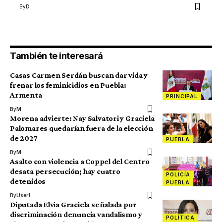
By
D
También te interesará
Casas Carmen Serdán buscan dar vida y
frenar los feminicidios en Puebla:
Armenta
PRINCIPAL
By
M
Morena advierte: Nay Salvatori y Graciela
Palomares quedarían fuera de la elección
de 2027
PUEBLA
By
M
Asalto con violencia a Coppel del Centro
desata persecución; hay cuatro
POLICÍA
detenidos
PUEBLA
By
User1
Diputada Elvia Graciela señalada por
discriminación denuncia vandalismo y
POLÍTICA