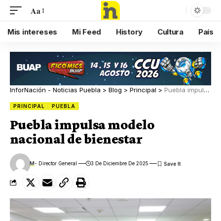
Aa
Mis intereses
Mi Feed
History
Cultura
País
InforNación - Noticias Puebla
>
Blog
>
Principal
>
Puebla impulsa modelo nacional de bienestar
PRINCIPAL
PUEBLA
Puebla impulsa modelo
nacional de bienestar
M
- Director General
3 De Diciembre De 2025