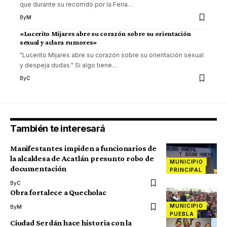
que durante su recorrido por la Feria
…
By
M
«Lucerito Mijares abre su corazón sobre su orientación
sexual y aclara rumores»
"Lucerito Mijares abre su corazón sobre su orientación sexual
y despeja dudas." Si algo tiene
…
By
C
También te interesará
Manifestantes impiden a funcionarios de
la alcaldesa de Acatlán presunto robo de
MUNICIPIO
documentación
PRINCIPAL
By
C
Obra fortalece a Quecholac
MUNICIPIO
By
M
PUEBLA
Ciudad Serdán hace historia con la