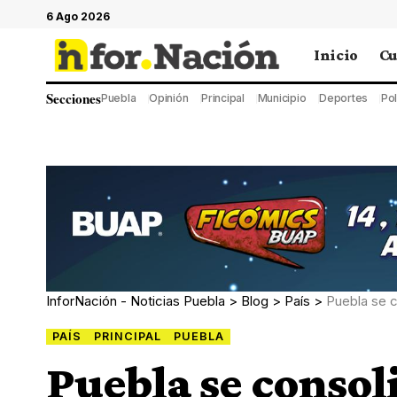
6 Ago 2026
Inicio
Cu
Secciones
Puebla
Opinión
Principal
Municipio
Deportes
Pol
InforNación - Noticias Puebla
>
Blog
>
País
>
Puebla se c
PAÍS
PRINCIPAL
PUEBLA
Puebla se consol