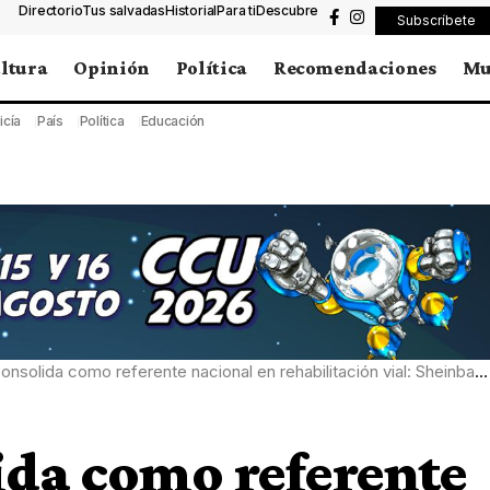
Directorio
Tus salvadas
Historial
Para ti
Descubre
Subscríbete
ltura
Opinión
Política
Recomendaciones
Mu
icía
País
Política
Educación
onsolida como referente nacional en rehabilitación vial: Sheinbaum
ida como referente