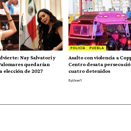
POLICÍA
PUEBLA
vierte: Nay Salvatori y
Asalto con violencia a Cop
Palomares quedarían
Centro desata persecució
la elección de 2027
cuatro detenidos
By
User1