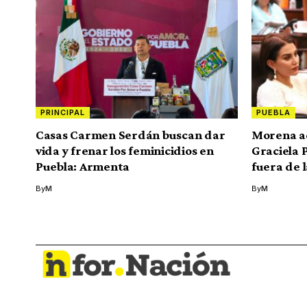
PRINCIPAL
PUEBLA
Casas Carmen Serdán buscan dar
Morena ad
vida y frenar los feminicidios en
Graciela 
Puebla: Armenta
fuera de 
By
M
By
M