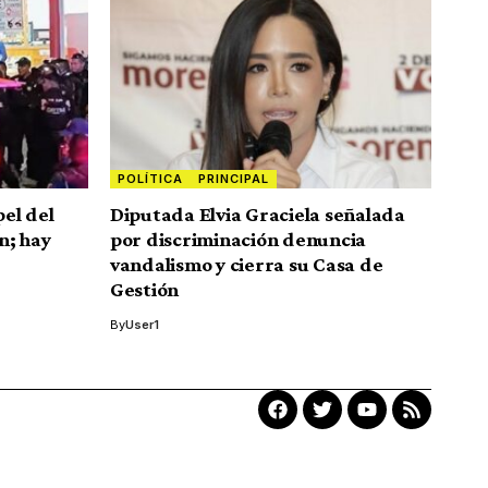
POLÍTICA
PRINCIPAL
pel del
Diputada Elvia Graciela señalada
n; hay
por discriminación denuncia
vandalismo y cierra su Casa de
Gestión
By
User1