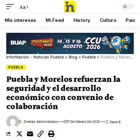
Aa
Mis intereses
Mi Feed
History
Cultura
País
InforNación - Noticias Puebla
>
Blog
>
Puebla
>
Puebla y Morelos refuerzan la seguridad y el desarrollo económico con convenio de colaboración
PUEBLA
Puebla y Morelos refuerzan la
seguridad y el desarrollo
económico con convenio de
colaboración
C
- Director Administrativo
11 De Febrero De 2025