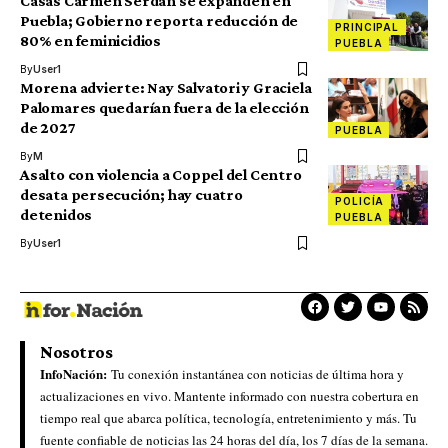
Casas Carmen Serdán se expanden en
Puebla; Gobierno reporta reducción de
PRINCIPAL
80% en feminicidios
PUEBLA
By
User1
Morena advierte: Nay Salvatori y Graciela
Palomares quedarían fuera de la elección
de 2027
PUEBLA
By
M
Asalto con violencia a Coppel del Centro
desata persecución; hay cuatro
POLICÍA
detenidos
PUEBLA
By
User1
Nosotros
InfoNación:
Tu conexión instantánea con noticias de última hora y
actualizaciones en vivo. Mantente informado con nuestra cobertura en
tiempo real que abarca política, tecnología, entretenimiento y más. Tu
fuente confiable de noticias las 24 horas del día, los 7 días de la semana.