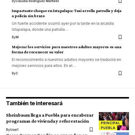
By
Claudia Rodríguez Martínez
Impactante choque en Iztapalapa: Taxi arrolla patrulla y deja
a policía sin brazo
Un fuerte accidente ocurrió ayer por la tarde en la alcaldía
Iztapalapa, donde una patrulla
…
By
M
Mejorar los servicios para nuestros adultos mayores es una
forma de reconocer su valor
El reconocimiento a nuestros adultos mayores se traducirá en
mejores servicios para ellos. En el
…
By
C
También te interesará
Sheinbaum llega a Puebla para encabezar
programas de vivienda y reforestación
PRINCIPAL
PUEBLA
By
User1