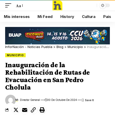
Aa
Mis intereses
Mi Feed
History
Cultura
País
InforNación - Noticias Puebla
>
Blog
>
Municipio
>
Inauguración de la Rehabilitación de Rutas de Evacuación en San Pedro Cholula
MUNICIPIO
Inauguración de la
Rehabilitación de Rutas de
Evacuación en San Pedro
Cholula
M
- Director General
30 De Octubre De 2024