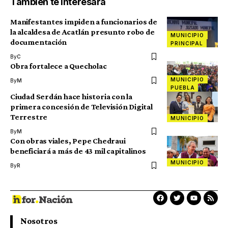
También te interesará
Manifestantes impiden a funcionarios de
la alcaldesa de Acatlán presunto robo de
MUNICIPIO
documentación
PRINCIPAL
By
C
Obra fortalece a Quecholac
MUNICIPIO
By
M
PUEBLA
Ciudad Serdán hace historia con la
primera concesión de Televisión Digital
Terrestre
MUNICIPIO
By
M
Con obras viales, Pepe Chedraui
beneficiará a más de 43 mil capitalinos
MUNICIPIO
By
R
Nosotros