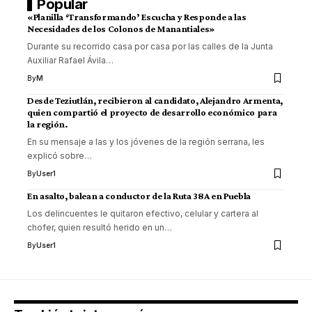
Popular
«Planilla ‘Transformando’ Escucha y Responde a las
Necesidades de los Colonos de Manantiales»
Durante su recorrido casa por casa por las calles de la Junta
Auxiliar Rafael Ávila
…
By
M
Desde Teziutlán, recibieron al candidato, Alejandro Armenta,
quien compartió el proyecto de desarrollo económico para
la región.
En su mensaje a las y los jóvenes de la región serrana, les
explicó sobre
…
By
User1
En asalto, balean a conductor de la Ruta 38A en Puebla
Los delincuentes le quitaron efectivo, celular y cartera al
chofer, quien resultó herido en un
…
By
User1